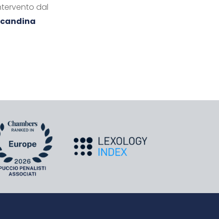
ntervento dal
locandina