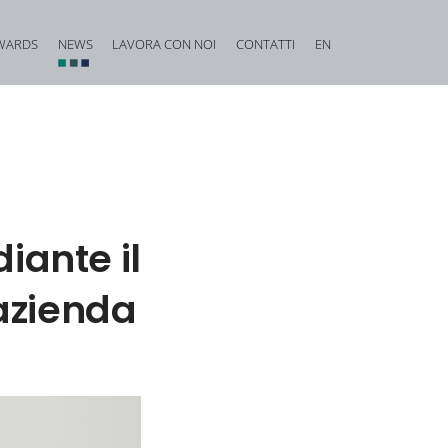
WARDS
NEWS
LAVORA CON NOI
CONTATTI
EN
vestigation e criminal due diligence
Diritto Penale finanziario, assicurativo e bancario
nio e frodi aziendali
Diritto Penale dell’edilizia e dell’urbanistica
iale e reati contro la fede pubblica
Reati concernenti l’onore, la reputazione e la privacy
Diritto Penale alimentare
iante il
 di natura transnazionale
Responsabilità medica
'azienda
acy
ica Amministrazione
Reati contro la persona e contro la famiglia