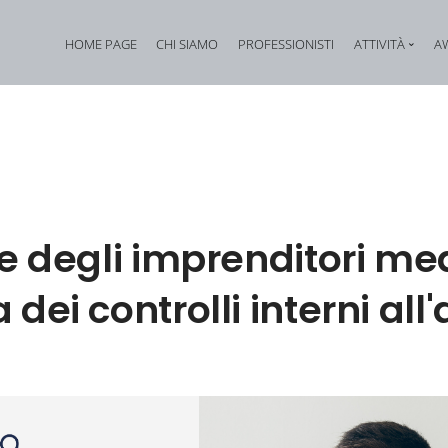
HOME PAGE
CHI SIAMO
PROFESSIONISTI
ATTIVITÀ
A
Diritto Penale tributario
Corporate internal in
Diritto Penale societario
Reati contro il patrimo
Diritto Penale fallimentare
Diritto Penale industr
Diritto Penale ambientale
Cybercrime
le degli imprenditori med
Reati in materia di igiene e sicurezza sul lavoro
Assistenza in vicende
 dei controlli interni all
Compliance: responsabilità amministrativa degli enti e priv
Reati contro la Pubbl