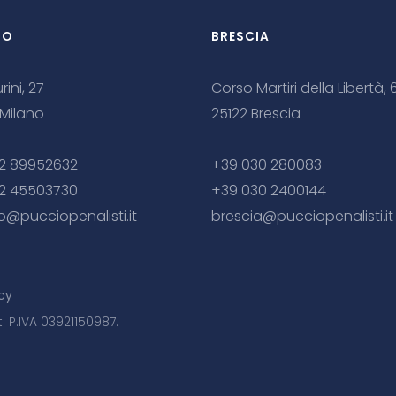
NO
BRESCIA
rini, 27
Corso Martiri della Libertà, 
 Milano
25122 Brescia
2 89952632
+39 030 280083
2 45503730
+39 030 2400144
o@pucciopenalisti.it
brescia@pucciopenalisti.it
cy
ti P.IVA 03921150987.